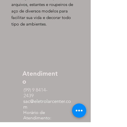
arquivos, estantes e roupeiros de
aço de diversos modelos para
facilitar sua vida e decorar todo
tipo de ambientes.
Atendiment
o
(99) 9 8414-
2439
sac@eletrolarcenter.co
m
Horário de
Atendimento:
Segunda a Sexta