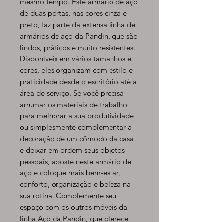
mesmo tempo. Este armário de aço
de duas portas, nas cores cinza e
preto, faz parte da extensa linha de
armários de aço da Pandin, que são
lindos, práticos e muito resistentes.
Disponíveis em vários tamanhos e
cores, eles organizam com estilo e
praticidade desde o escritório até a
área de serviço. Se você precisa
arrumar os materiais de trabalho
para melhorar a sua produtividade
ou simplesmente complementar a
decoração de um cômodo da casa
e deixar em ordem seus objetos
pessoais, aposte neste armário de
aço e coloque mais bem-estar,
conforto, organização e beleza na
sua rotina. Complemente seu
espaço com os outros móveis da
linha Aço da Pandin, que oferece