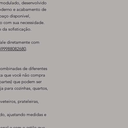
 modulado, desenvolvido
moderno e acabamento de
paço disponível,
o com sua necessidade.
da sofisticação.
fale diretamente com
5599988082680
.
ombinadas de diferentes
fica que você não compra
partes) que podem ser
 para cozinhas, quartos,
eteiros, prateleiras,
do, ajustando medidas e
onal e com o estilo que