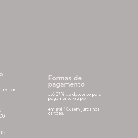
o
Formas de
pagamento
nter.com
até 27% de desconto para
pagamento via pix
em até 10x sem juros nos
a
cartões.
:00
:00