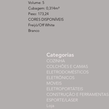
Volume: 5
Cubagem: 0,314m³
Peso: 173,24
CORES DISPONÍVEIS
Freijó/Off White
Branco
Categorias
COZINHA
COLCHÕES E CAMAS
ELETRODOMÉSTICOS
ELETRÔNICOS
MÓVEIS
ELETROPORTÁTEIS
CONSTRUÇÃO E FERRAMENTAS
ESPORTE/LASER
Loja