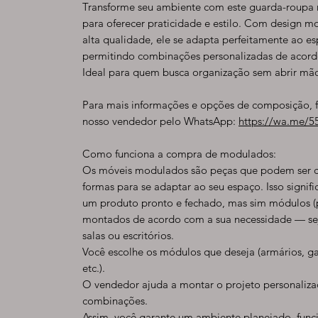
Transforme seu ambiente com este guarda-roupa
para oferecer praticidade e estilo. Com design 
alta qualidade, ele se adapta perfeitamente ao es
permitindo combinações personalizadas de acord
Ideal para quem busca organização sem abrir mão 
Para mais informações e opções de composição, 
nosso vendedor pelo WhatsApp:
https://wa.me/
Como funciona a compra de modulados:
Os móveis modulados são peças que podem ser c
formas para se adaptar ao seu espaço. Isso signi
um produto pronto e fechado, mas sim módulos (
montados de acordo com a sua necessidade — seja
salas ou escritórios.
Você escolhe os módulos que deseja (armários, gav
etc.).
O vendedor ajuda a montar o projeto personaliza
combinações.
Assim, você garante um ambiente planejado, funci