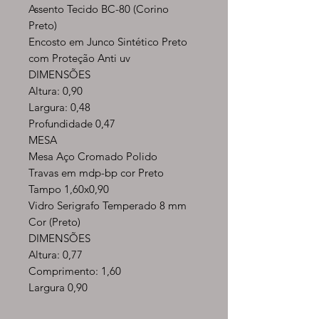
Assento Tecido BC-80 (Corino
Preto)
Encosto em Junco Sintético Preto
com Proteção Anti uv
DIMENSÕES
Altura: 0,90
Largura: 0,48
Profundidade 0,47
MESA
Mesa Aço Cromado Polido
Travas em mdp-bp cor Preto
Tampo 1,60x0,90
Vidro Serigrafo Temperado 8 mm
Cor (Preto)
DIMENSÕES
Altura: 0,77
Comprimento: 1,60
Largura 0,90