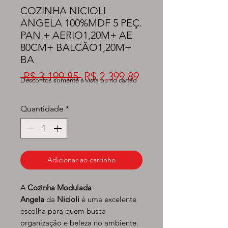
COZINHA NICIOLI
ANGELA 100%MDF 5 PEÇ.
PAN.+ AERIO1,20M+ AE
80CM+ BALCÃO1,20M+
BA
Preço
Preço
 R$ 3.199,85 
R$ 2.399,89
Descontos somente à vista ou no cartão
normal
promocional
Quantidade
*
Adicionar ao carrinho
A
Cozinha Modulada
Angela
da
Nicioli
é uma excelente
escolha para quem busca
organização e beleza no ambiente.