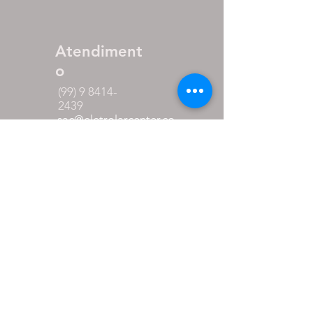
Atendiment
o
(99) 9 8414-
2439
sac@eletrolarcenter.co
m
Horário de
Atendimento:
Segunda a Sexta
das 08:00 as 18:00
Sábado
das 08:00 as 12:00
Formas de
pagamento
até 27% de desconto para
pagamento via pix