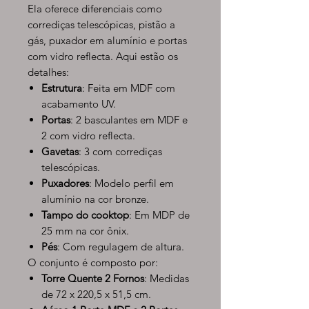
Ela oferece diferenciais como
corrediças telescópicas, pistão a
gás, puxador em alumínio e portas
com vidro reflecta. Aqui estão os
detalhes:
Estrutura
: Feita em MDF com
acabamento UV.
Portas
: 2 basculantes em MDF e
2 com vidro reflecta.
Gavetas
: 3 com corrediças
telescópicas.
Puxadores
: Modelo perfil em
alumínio na cor bronze.
Tampo do cooktop
: Em MDP de
25 mm na cor ônix.
Pés
: Com regulagem de altura.
O conjunto é composto por:
Torre Quente 2 Fornos
: Medidas
de 72 x 220,5 x 51,5 cm.