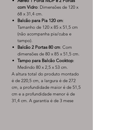
Aéreo 1 Porta MDF e 2 Portas
com Vidro
: Dimensões de 120 x
68 x 31,4 cm.
Balcão para Pia 120 cm
:
Tamanho de 120 x 85 x 51,5 cm
(não acompanha pia/cuba e
tampo).
Balcão 2 Portas 80 cm
: Com
dimensões de 80 x 85 x 51,5 cm.
Tampo para Balcão Cooktop
:
Medindo 80 x 2,5 x 53 cm.
A altura total do produto montado
é de 220,5 cm, a largura é de 272
cm, a profundidade maior é de 51,5
cm e a profundidade menor é de
31,4 cm. A garantia é de 3 mese