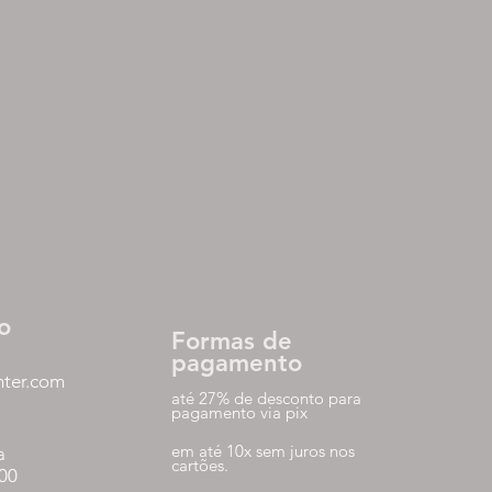
o
Formas de
pagamento
nter.com
até 27% de desconto para
pagamento via pix
em até 10x sem juros nos
a
cartões.
:00