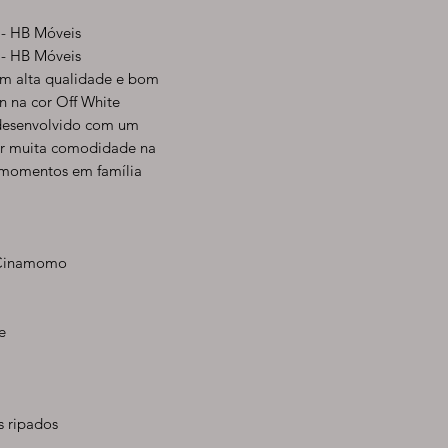
 - HB Móveis
 - HB Móveis
om alta qualidade e bom
n na cor Off White
desenvolvido com um
nar muita comodidade na
 momentos em família
e Cinamomo
e
s ripados