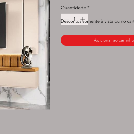
normal
p
Quantidade
*
Descontos somente à vista ou no car
Adicionar ao carrinho