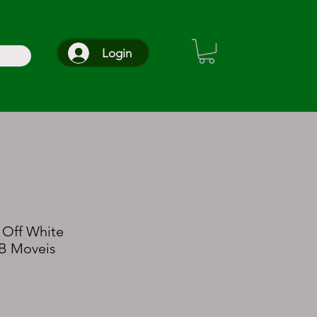
Login
 Off White
B Moveis
reço