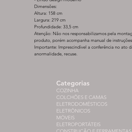
Dimensões:
Altura: 158 cm
Largura: 219 cm
Profundidade: 33,5 cm
Atenção: Não nos responsabilizamos pela montag
produto, porém acompanha manual de instruções
Importante: Imprescindível a conferência no ato 
anormalidade, recuse.
Categorias
COZINHA
COLCHÕES E CAMAS
ELETRODOMÉSTICOS
ELETRÔNICOS
MÓVEIS
ELETROPORTÁTEIS
CONSTRUÇÃO E FERRAMENTAS