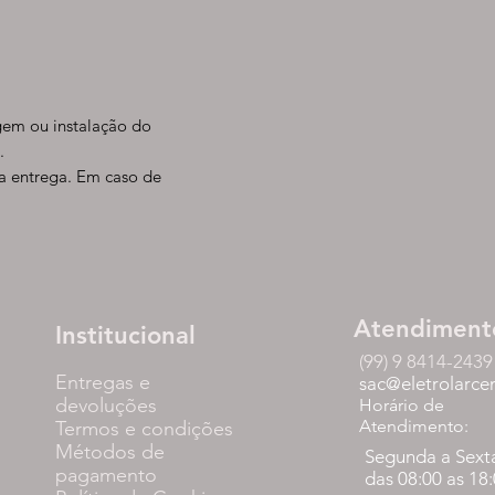
em ou instalação do
.
da entrega. Em caso de
Atendiment
Institucional
(99) 9 8414-2439
Entregas e
sac@eletrolarce
devoluções
Horário de
Atendimento:
Termos e condições
Métodos de
Segunda a Sext
pagamento
das 08:00 as 18