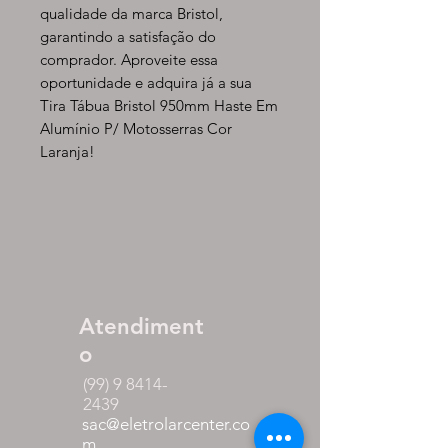
qualidade da marca Bristol,
garantindo a satisfação do
comprador. Aproveite essa
oportunidade e adquira já a sua
Tira Tábua Bristol 950mm Haste Em
Alumínio P/ Motosserras Cor
Laranja!
Atendiment
o
(99) 9 8414-
2439
sac@eletrolarcenter.co
m