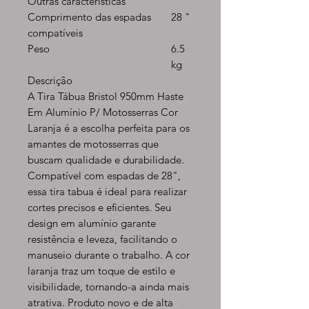
Outras características
Comprimento das espadas
28 "
compatíveis
Peso
6.5
kg
Descrição
A Tira Tábua Bristol 950mm Haste
Em Alumínio P/ Motosserras Cor
Laranja é a escolha perfeita para os
amantes de motosserras que
buscam qualidade e durabilidade.
Compatível com espadas de 28",
essa tira tabua é ideal para realizar
cortes precisos e eficientes. Seu
design em alumínio garante
resistência e leveza, facilitando o
manuseio durante o trabalho. A cor
laranja traz um toque de estilo e
visibilidade, tornando-a ainda mais
atrativa. Produto novo e de alta