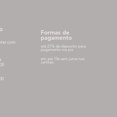
o
Formas de
pagamento
nter.com
até 27% de desconto para
pagamento via pix
em até 10x sem juros nos
a
cartões.
:00
:00