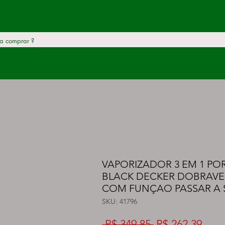
VAPORIZADOR 3 EM 1 POR
BLACK DECKER DOBRAVEL
COM FUNÇAO PASSAR A 
SKU: 41796
Preço
Preç
 R$ 349,85 
R$ 262,39