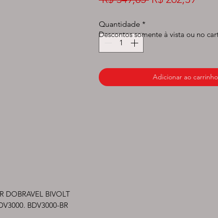
normal
prom
Quantidade
*
Descontos somente à vista ou no car
Adicionar ao carrinho
R DOBRAVEL BIVOLT 
3000. BDV3000-BR 