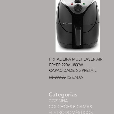
Visualização rápida
FRITADEIRA MULTILASER AIR
FRYER 220V 1800W
CAPACIDADE 6,5 PRETA L
Preço normal
Preço promocional
R$ 899,85
R$ 674,89
Categorias
COZINHA
COLCHÕES E CAMAS
ELETRODOMÉSTICOS