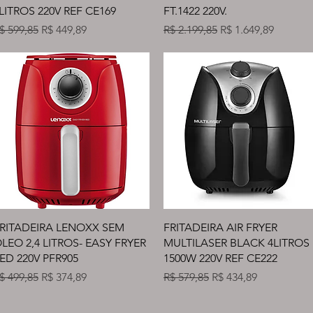
LITROS 220V REF CE169
FT.1422 220V.
reço normal
Preço promocional
Preço normal
Preço promociona
$ 599,85
R$ 449,89
R$ 2.199,85
R$ 1.649,89
Visualização rápida
Visualização rápida
RITADEIRA LENOXX SEM
FRITADEIRA AIR FRYER
LEO 2,4 LITROS- EASY FRYER
MULTILASER BLACK 4LITROS
ED 220V PFR905
1500W 220V REF CE222
reço normal
Preço promocional
Preço normal
Preço promocional
$ 499,85
R$ 374,89
R$ 579,85
R$ 434,89