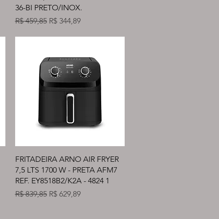
36-BI PRETO/INOX.
l
Preço normal
Preço promocional
R$ 459,85
R$ 344,89
Visualização rápida
FRITADEIRA ARNO AIR FRYER
7,5 LTS 1700 W - PRETA AFM7
REF. EY8518B2/K2A - 4824 1
Preço normal
Preço promocional
R$ 839,85
R$ 629,89