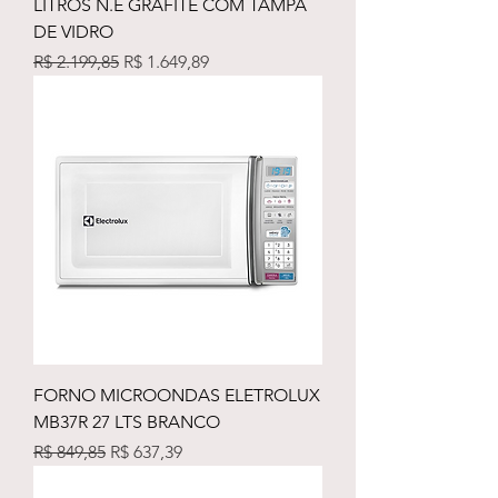
LITROS N.E GRAFITE COM TAMPA
DE VIDRO
Preço normal
Preço promocional
R$ 2.199,85
R$ 1.649,89
FORNO MICROONDAS ELETROLUX
MB37R 27 LTS BRANCO
Preço normal
Preço promocional
R$ 849,85
R$ 637,39