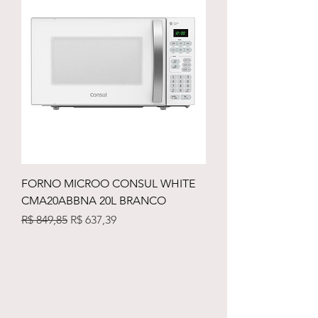
FORNO MICROO CONSUL WHITE
CMA20ABBNA 20L BRANCO
Preço normal
Preço promocional
R$ 849,85
R$ 637,39
Atendiment