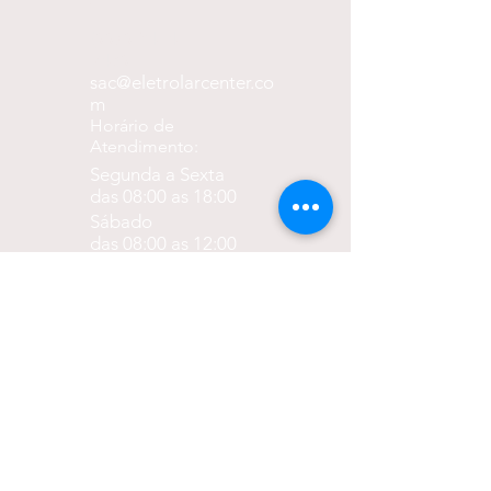
o
(99) 9 8414-
2439
sac@eletrolarcenter.co
m
Horário de
Atendimento:
Segunda a Sexta
das 08:00 as 18:00
Sábado
das 08:00 as 12:00
Formas de
pagamento
até 27% de desconto para
pagamento via pix
em até 10x sem juros nos
cartões.