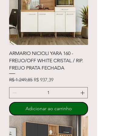
ARMARIO NICIOLI YARA 160 -
FREIJO/OFF WHITE CRISTAL / RIP.
FREIJO PRATA FECHADA
Preço normal
Preço promocional
R$ 1.249,85
R$ 937,39
Adicionar ao carrinho