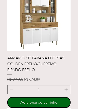
ARMARIO KIT PARANA 8PORTAS
GOLDEN FREIJO/SUPREMO
RIPADO FREIJO
Preço normal
Preço promocional
R$ 899,85
R$ 674,89
Adicionar ao carrinho