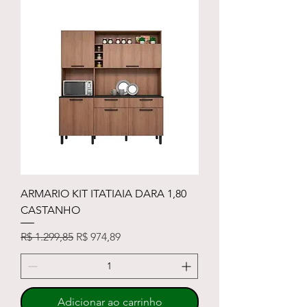
ARMARIO KIT ITATIAIA DARA 1,80
CASTANHO
Preço normal
Preço promocional
R$ 1.299,85
R$ 974,89
Adicionar ao carrinho