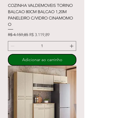
COZINHA VALDEMOVEIS TORINO
BALCAO 80CM BALCAO 1,20M
PANELEIRO C/VIDRO CINAMOMO
O
Preço normal
Preço promocional
R$ 4.159,85
R$ 3.119,89
Adicionar ao carrinho