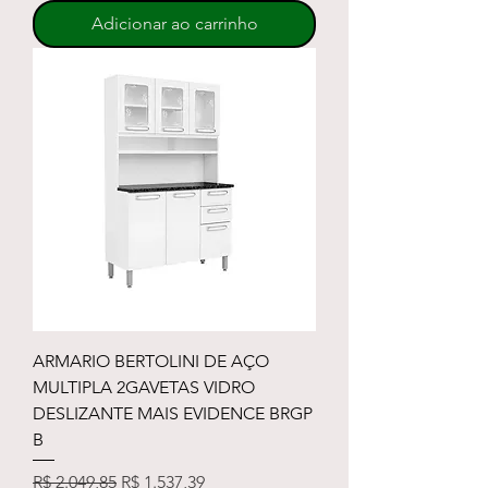
Adicionar ao carrinho
ARMARIO BERTOLINI DE AÇO
MULTIPLA 2GAVETAS VIDRO
DESLIZANTE MAIS EVIDENCE BRGP
B
Preço normal
Preço promocional
R$ 2.049,85
R$ 1.537,39