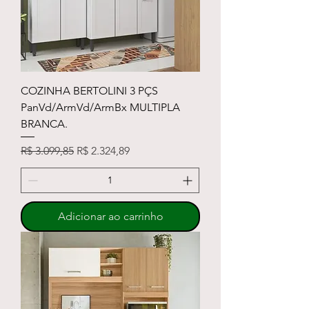
COZINHA BERTOLINI 3 PÇS
PanVd/ArmVd/ArmBx MULTIPLA
BRANCA.
Preço normal
Preço promocional
R$ 3.099,85
R$ 2.324,89
Adicionar ao carrinho