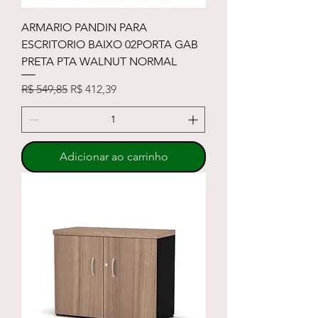
ARMARIO PANDIN PARA
ESCRITORIO BAIXO 02PORTA GAB
PRETA PTA WALNUT NORMAL
Preço normal
Preço promocional
R$ 549,85
R$ 412,39
Adicionar ao carrinho