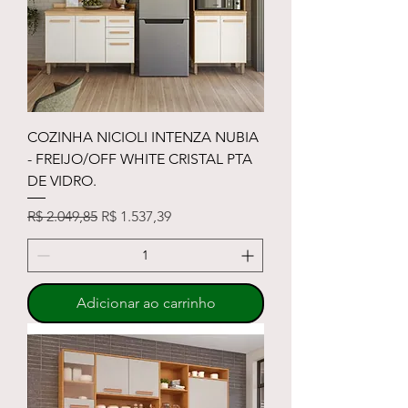
COZINHA NICIOLI INTENZA NUBIA
- FREIJO/OFF WHITE CRISTAL PTA
DE VIDRO.
Preço normal
Preço promocional
R$ 2.049,85
R$ 1.537,39
Adicionar ao carrinho