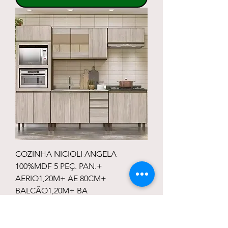
COZINHA NICIOLI ANGELA
100%MDF 5 PEÇ. PAN.+
AERIO1,20M+ AE 80CM+
BALCÃO1,20M+ BA
Preço normal
Preço promocional
R$ 3.199,85
R$ 2.399,89