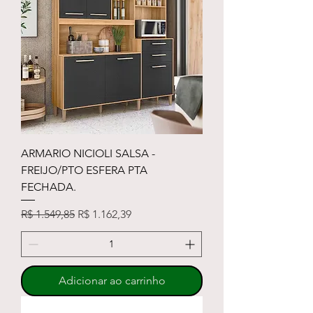
ARMARIO NICIOLI SALSA -
FREIJO/PTO ESFERA PTA
FECHADA.
Preço normal
Preço promocional
R$ 1.549,85
R$ 1.162,39
Adicionar ao carrinho