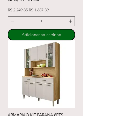
Preço normal
Preço promocional
R$ 2.249,85
R$ 1.687,39
Adicionar ao carrinho
ARMARIAO KIT PARANA 8PTS