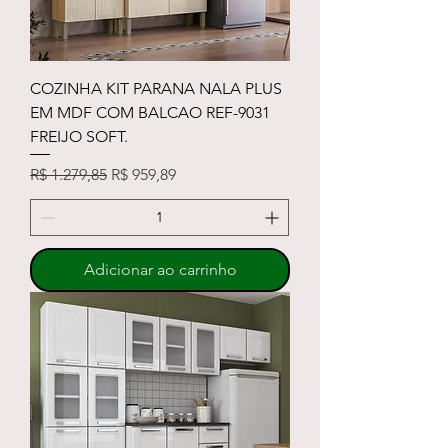
COZINHA KIT PARANA NALA PLUS
EM MDF COM BALCAO REF-9031
FREIJO SOFT.
Preço normal
Preço promocional
R$ 1.279,85
R$ 959,89
Adicionar ao carrinho