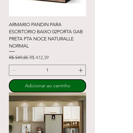
ARMARIO PANDIN PARA
ESCRITORIO BAIXO 02PORTA GAB
PRETA PTA NOCE NATURALLE
NORMAL
Preço normal
Preço promocional
R$ 549,85
R$ 412,39
Adicionar ao carrinho