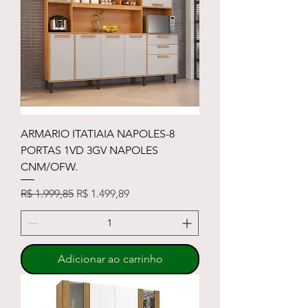
ARMARIO ITATIAIA NAPOLES-8
PORTAS 1VD 3GV NAPOLES
CNM/OFW.
Preço normal
Preço promocional
R$ 1.999,85
R$ 1.499,89
Adicionar ao carrinho