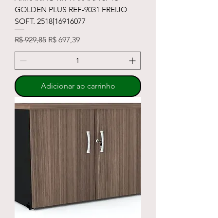
GOLDEN PLUS REF-9031 FREIJO
SOFT. 2518[16916077
Preço normal
Preço promocional
R$ 929,85
R$ 697,39
Adicionar ao carrinho