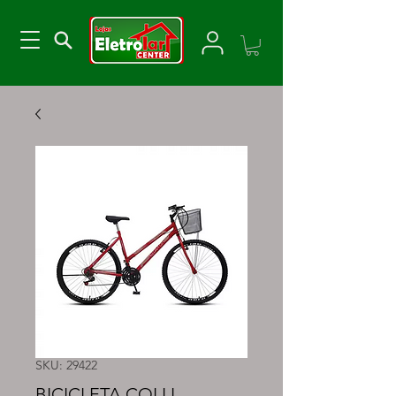
SKU: 29422
BICICLETA COLLI