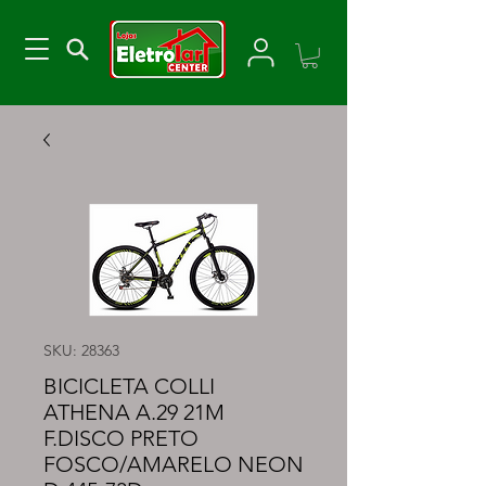
SKU: 28363
BICICLETA COLLI
ATHENA A.29 21M
F.DISCO PRETO
FOSCO/AMARELO NEON