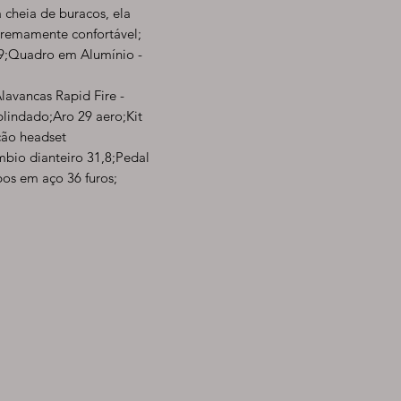
 cheia de buracos, ela
tremamente confortável;
29;Quadro em Alumínio -
lavancas Rapid Fire -
lindado;Aro 29 aero;Kit
ção headset
bio dianteiro 31,8;Pedal
os em aço 36 furos;