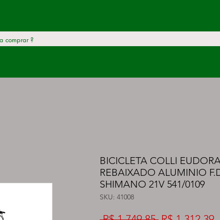
BICICLETA COLLI EUDORA
REBAIXADO ALUMINIO F.D
SHIMANO 21V 541/0109
SKU: 41008
Preço
P
 R$ 1.749,85 
R$ 1.312,39