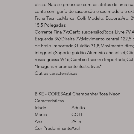
disco. Não se preocupe com os atritos de uma rua
conta com garfo de suspensão e seu modelo é ex
Ficha Técnica:Marca: Colli;Modelo: Eudora;Aro: 
15,5 Polegadas;
Corrente Fina 7V;Garfo suspensão;Roda Livre 7V;A
Esquerda 3V/Direita 7V;Movimento central 122,5 b
de Freio Importado;Guidão 31,8;Movimento dire
integrada;Suporte guidão Alumínio ahead set;Câm
rosca grossa 9/16;Câmbio traseiro Importado;Cub
*Imagens meramente ilustrativas*
Outras características
BIKE - CORES
Azul Champanhe/Rosa Neon
Características
Idade
Adulto
Marca
COLLI
Aro
29 in
Cor Predominante
Azul