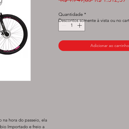
normal
p
Quantidade
*
Descontos somente à vista ou no car
Adicionar ao carrinho
o na hora do passeio, ela
bio Importado e freio a