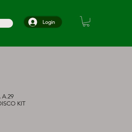
Login
 A.29
ISCO KIT
reço