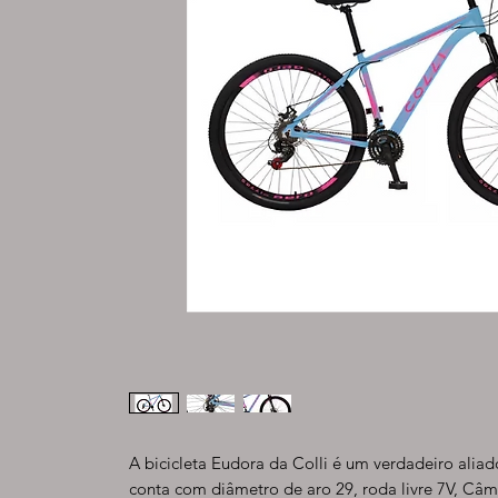
A bicicleta Eudora da Colli é um verdadeiro aliad
conta com diâmetro de aro 29, roda livre 7V, Câm