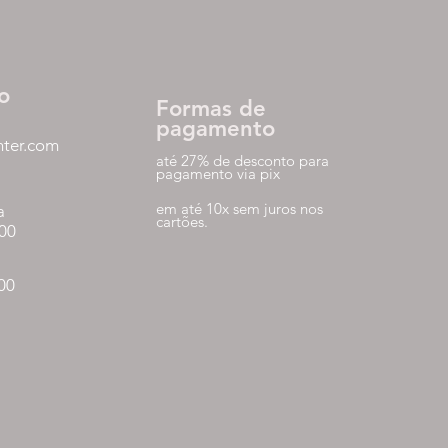
o
Formas de
pagamento
nter.com
até 27% de desconto para
pagamento via pix
em até 10x sem juros nos
a
cartões.
:00
:00