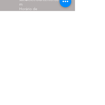
m
Horário de
Atendimento:
Segunda a Sexta
das 08:00 as 18:00
Sábado
das 08:00 as 12:00
Formas de
pagamento
até 27% de desconto para
pagamento via pix
em até 10x sem juros nos
cartões.
PARCEIROS