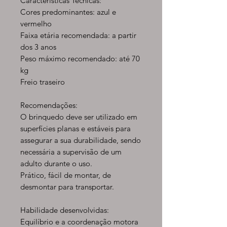
Características Técnicas:
Cores predominantes: azul e
vermelho
Faixa etária recomendada: a partir
dos 3 anos
Peso máximo recomendado: até 70
kg
Freio traseiro
Recomendações:
O brinquedo deve ser utilizado em
superfícies planas e estáveis para
assegurar a sua durabilidade, sendo
necessária a supervisão de um
adulto durante o uso.
Prático, fácil de montar, de
desmontar para transportar.
Habilidade desenvolvidas:
Equilíbrio e a coordenação motora