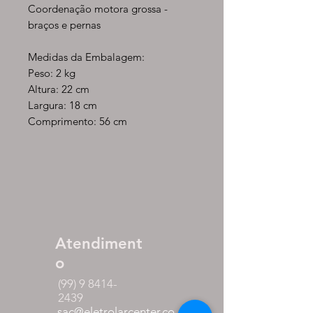
Coordenação motora grossa -
braços e pernas
Medidas da Embalagem:
Peso: 2 kg
Altura: 22 cm
Largura: 18 cm
Comprimento: 56 cm
Atendiment
o
(99) 9 8414-
2439
sac@eletrolarcenter.co