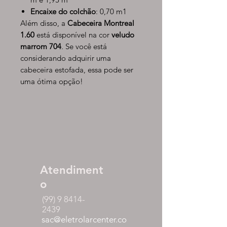
Encaixe do colchão
: 0,70 m1
Além disso, a
Cabeceira Montreal
1.60
está disponível na cor
veludo
marrom 704
. Se você está
considerando adquirir uma
cabeceira estofada, essa pode ser
uma ótima opção!
Atendiment
o
(99) 9 8414-
2439
sac@eletrolarcenter.co