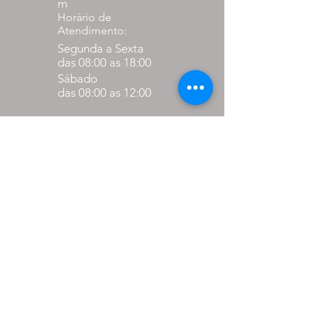
m
Horário de
Atendimento:
Segunda a Sexta
das 08:00 as 18:00
Sábado
das 08:00 as 12:00
Formas de
pagamento
até 27% de desconto para
pagamento via pix
em até 10x sem juros nos
cartões.
PARCEIROS