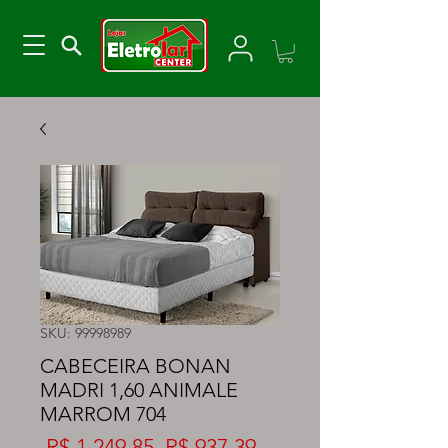
SKU: 99998989
CABECEIRA BONAN
MADRI 1,60 ANIMALE
MARROM 704
Preço
Preço
 R$ 1.249,85 
R$ 937,39