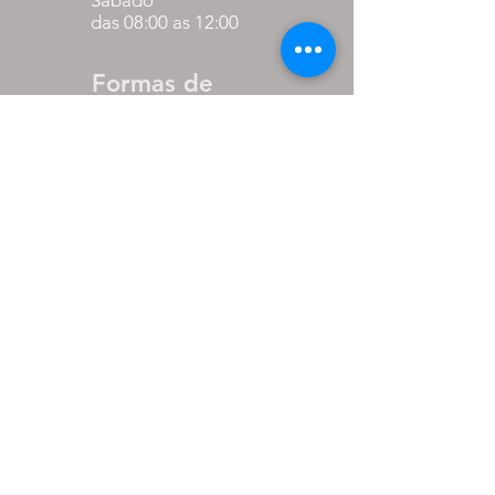
das 08:00 as 12:00
Formas de
pagamento
até 27% de desconto para
pagamento via pix
em até 10x sem juros nos
cartões.
PARCEIROS