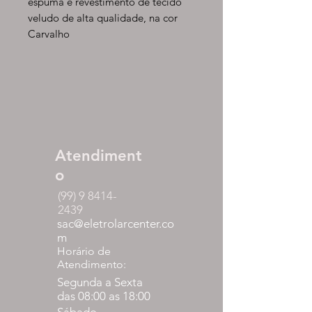
espuma e revestimento de tecido
veludo de alta qualidade, na cor
Carvalho
Atendiment
o
(99) 9 8414-
2439
sac@eletrolarcenter.co
m
Horário de
Atendimento:
Segunda a Sexta
das 08:00 as 18:00
Sábado