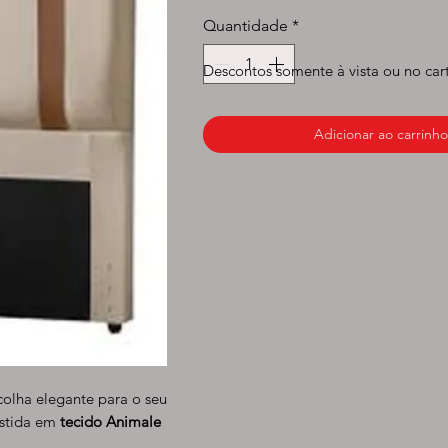
normal
prom
Quantidade
*
Descontos somente à vista ou no car
Adicionar ao carrinho
olha elegante para o seu
estida em
tecido Animale