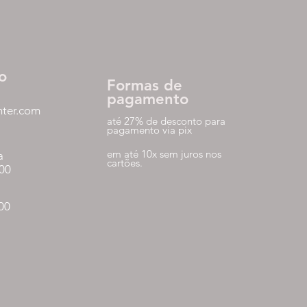
o
Formas de
pagamento
nter.com
até 27% de desconto para
pagamento via pix
em até 10x sem juros nos
a
cartões.
:00
:00