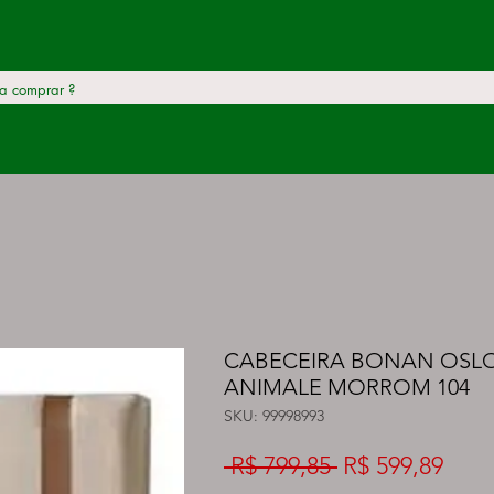
CABECEIRA BONAN OSLO 
ANIMALE MORROM 104
SKU: 99998993
Preço
Preç
 R$ 799,85 
R$ 599,89