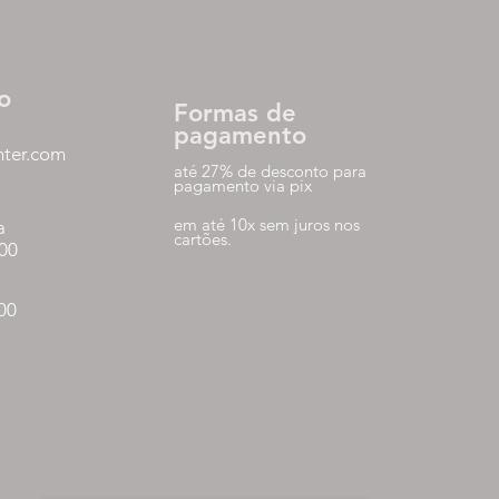
o
Formas de
pagamento
nter.com
até 27% de desconto para
pagamento via pix
em até 10x sem juros nos
a
cartões.
:00
:00