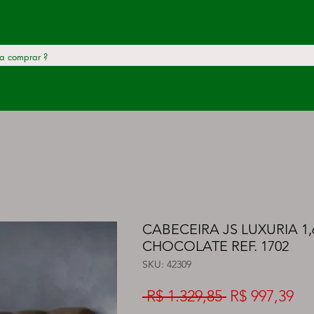
CABECEIRA JS LUXURIA 1
CHOCOLATE REF. 1702
SKU: 42309
Preço
Pr
 R$ 1.329,85 
R$ 997,39