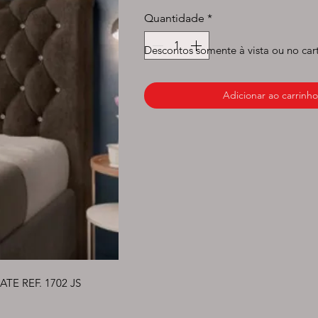
normal
pr
Quantidade
*
Descontos somente à vista ou no car
Adicionar ao carrinho
E REF. 1702 JS 