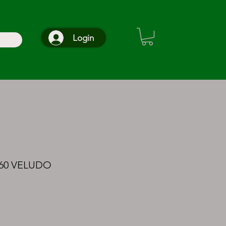
Login
,60 VELUDO
eço