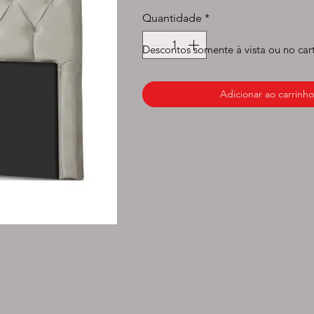
normal
prom
Quantidade
*
Descontos somente à vista ou no car
Adicionar ao carrinho