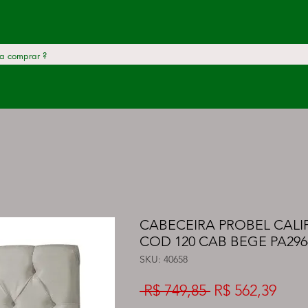
CABECEIRA PROBEL CALIF
COD 120 CAB BEGE PA296
SKU: 40658
Preço
Preç
 R$ 749,85 
R$ 562,39