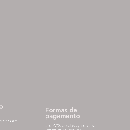
o
Formas de
pagamento
nter.com
até 27% de desconto para
pagamento via pix