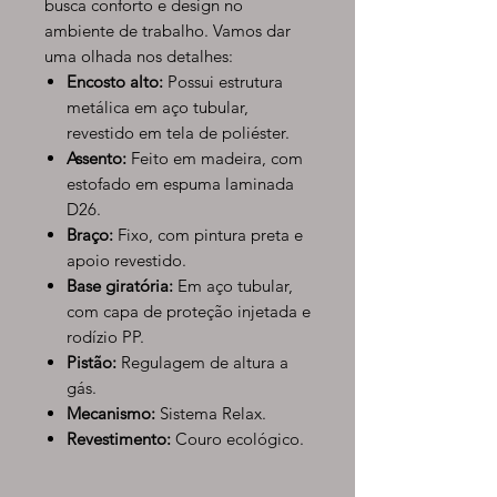
busca conforto e design no
ambiente de trabalho. Vamos dar
uma olhada nos detalhes:
Encosto alto:
Possui estrutura
metálica em aço tubular,
revestido em tela de poliéster.
Assento:
Feito em madeira, com
estofado em espuma laminada
D26.
Braço:
Fixo, com pintura preta e
apoio revestido.
Base giratória:
Em aço tubular,
com capa de proteção injetada e
rodízio PP.
Pistão:
Regulagem de altura a
gás.
Mecanismo:
Sistema Relax.
Revestimento:
Couro ecológico.