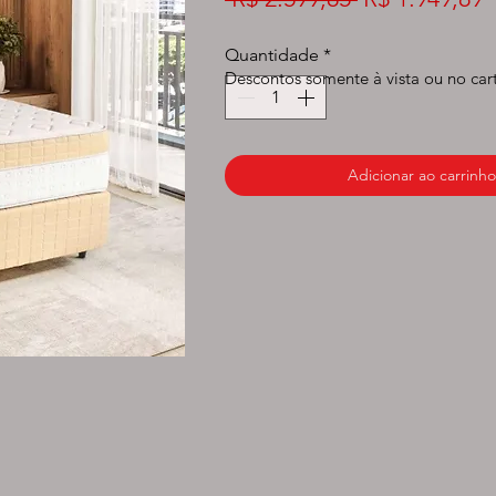
normal
p
Quantidade
*
Descontos somente à vista ou no car
Adicionar ao carrinho