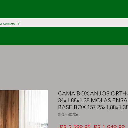
CAMA BOX ANJOS ORTH
34x1,88x1,38 MOLAS ENS
BASE BOX 157 25x1,88x1,3
SKU: 40706
Preço
P
 R$ 2.599,85 
R$ 1.949,89