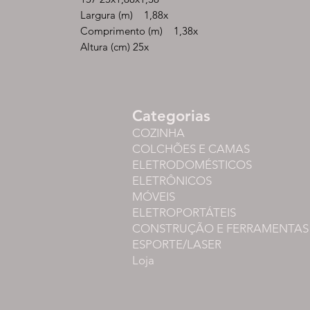
Largura (m) 1,88x
Comprimento (m) 1,38x
Altura (cm) 25x
Categorias
COZINHA
COLCHÕES E CAMAS
ELETRODOMÉSTICOS
ELETRÔNICOS
MÓVEIS
ELETROPORTÁTEIS
CONSTRUÇÃO E FERRAMENTAS
ESPORTE/LASER
Loja