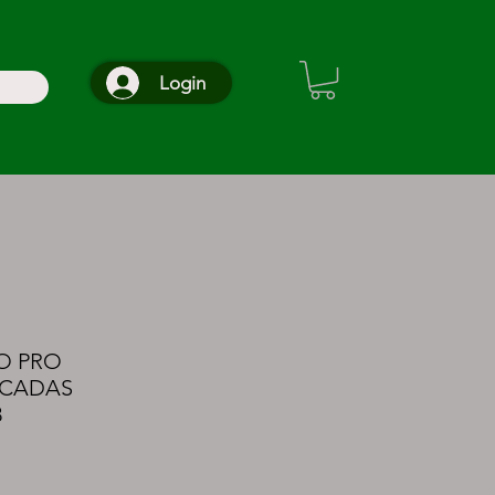
Login
O PRO
ACADAS
8
reço