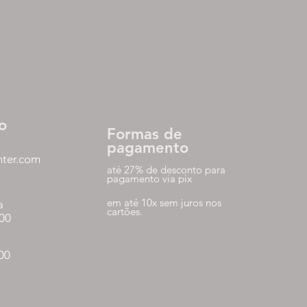
o
Formas de
pagamento
nter.com
até 27% de desconto para
pagamento via pix
em até 10x sem juros nos
a
cartões.
:00
:00