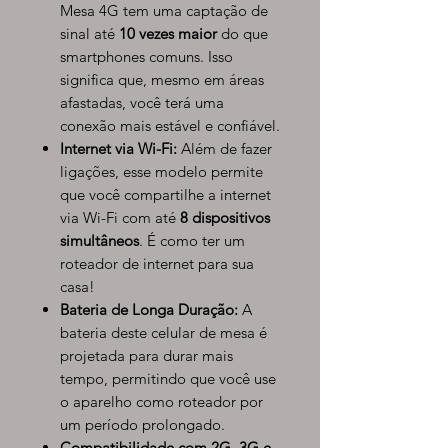
Mesa 4G tem uma captação de
sinal até
10 vezes maior
do que
smartphones comuns. Isso
significa que, mesmo em áreas
afastadas, você terá uma
conexão mais estável e confiável.
Internet via Wi-Fi:
Além de fazer
ligações, esse modelo permite
que você compartilhe a internet
via Wi-Fi com até
8 dispositivos
simultâneos
. É como ter um
roteador de internet para sua
casa!
Bateria de Longa Duração:
A
bateria deste celular de mesa é
projetada para durar mais
tempo, permitindo que você use
o aparelho como roteador por
um período prolongado.
Compatibilidade com 2G, 3G e