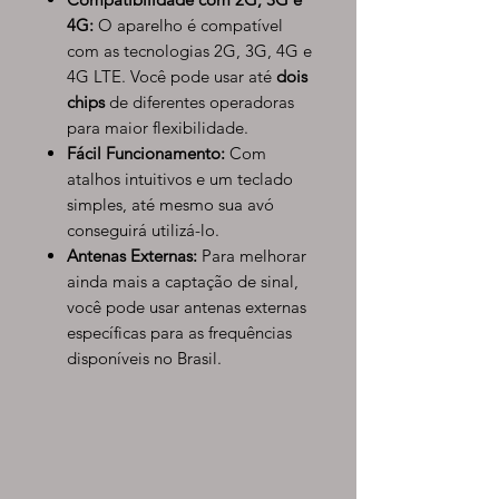
4G:
O aparelho é compatível
com as tecnologias 2G, 3G, 4G e
4G LTE. Você pode usar até
dois
chips
de diferentes operadoras
para maior flexibilidade.
Fácil Funcionamento:
Com
atalhos intuitivos e um teclado
simples, até mesmo sua avó
conseguirá utilizá-lo.
Antenas Externas:
Para melhorar
ainda mais a captação de sinal,
você pode usar antenas externas
específicas para as frequências
disponíveis no Brasil.