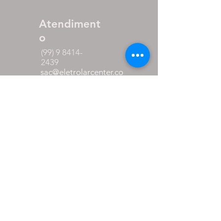
Atendiment
o
(99) 9 8414-
2439
sac@eletrolarcenter.co
m
Horário de
Atendimento:
Segunda a Sexta
das 08:00 as 18:00
Sábado
das 08:00 as 12:00
Formas de
pagamento
até 27% de desconto para
pagamento via pix