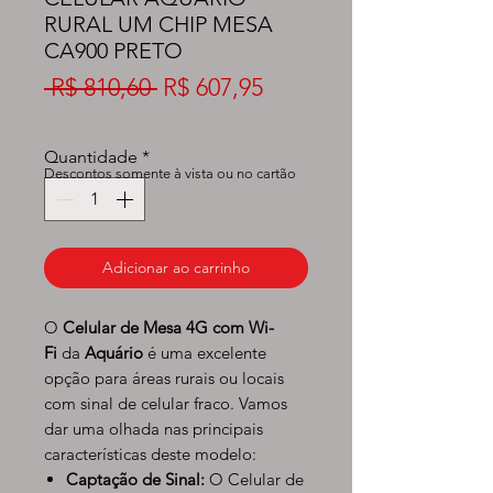
RURAL UM CHIP MESA
CA900 PRETO
Preço
Preço
 R$ 810,60 
R$ 607,95
normal
promocional
Quantidade
*
Descontos somente à vista ou no cartão
Adicionar ao carrinho
O
Celular de Mesa 4G com Wi-
Fi
da
Aquário
é uma excelente
opção para áreas rurais ou locais
com sinal de celular fraco. Vamos
dar uma olhada nas principais
características deste modelo:
Captação de Sinal:
O Celular de