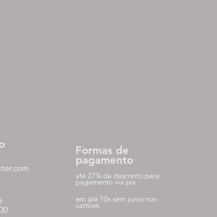
o
Formas de
pagamento
nter.com
até 27% de desconto para
pagamento via pix
em até 10x sem juros nos
a
cartões.
:00