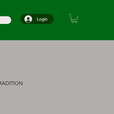
Login
TRADITION
reço