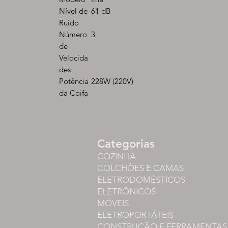
Nível de
61 dB
Ruído
Número
3
de
Velocida
des
Potência
228W (220V)
da Coifa
Categorias
COZINHA
COLCHÕES E CAMAS
ELETRODOMÉSTICOS
ELETRÔNICOS
MÓVEIS
ELETROPORTÁTEIS
CONSTRUÇÃO E FERRAMENTAS