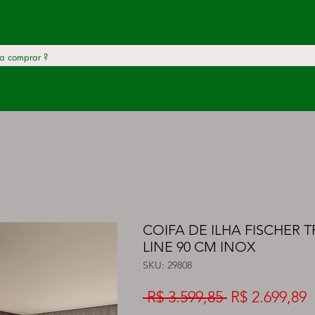
COIFA DE ILHA FISCHER 
LINE 90 CM INOX
SKU: 29808
Preço
P
 R$ 3.599,85 
R$ 2.699,89