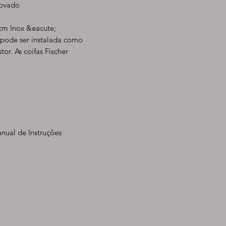
covado
0cm Inox &eacute;
 pode ser instalada como
or. As coifas Fischer
anual de Instruções