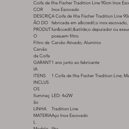
Coifa de Ilha Fischer Tradition Line 90cm Inox Es
COR
Inox Escovado
DESCRIÇ
A Coifa de Ilha Fischer Tradition Line 9
ÃO DO
fabricada em a&ccedil;o inox escovado,
PRODUT
fun&ccedil;&atilde;o depurador ou exaust
O
possuem filtro
Filtro de
Carvão Ativado; Alumínio
Carvão
da Coifa
GARANT
1 ano junto ao fabricante
IA
ITENS
1 Coifa de Ilha Fischer Tradition Line; M
INCLUS
OS
Iluminaç
LED: 4x2W
ão
LINHA
Tradition Line
MATERIA
Aço Inox Escovado
L
Modelo
Ilha