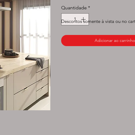
normal
p
Quantidade
*
Descontos somente à vista ou no car
Adicionar ao carrinho