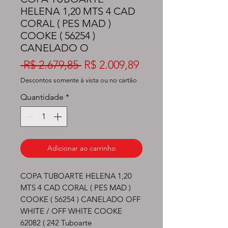
HELENA 1,20 MTS 4 CAD
CORAL ( PES MAD )
COOKE ( 56254 )
CANELADO O
Preço
Preço
 R$ 2.679,85 
R$ 2.009,89
normal
promocional
Descontos somente à vista ou no cartão
Quantidade
*
Adicionar ao carrinho
COPA TUBOARTE HELENA 1,20 
MTS 4 CAD CORAL ( PES MAD ) 
COOKE ( 56254 ) CANELADO OFF 
WHITE / OFF WHITE COOKE 
62082 ( 242 Tuboarte