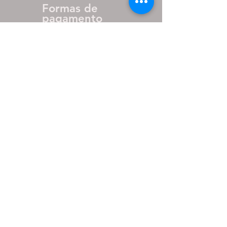
Formas de
pagamento
até 27% de desconto para
pagamento via pix
em até 10x sem juros nos
cartões.
PARCEIROS