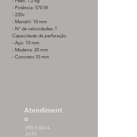
- Peso: 1.2 kg
- Potência: 570 W
- 220v
- Mandril: 10 mm
- N° de velocidades: 1
Capacidade de perfuração
- Aço: 10 mm
- Madeira: 20 mm
- Concreto:10 mm
Atendiment
o
(99) 9 8414-
2439