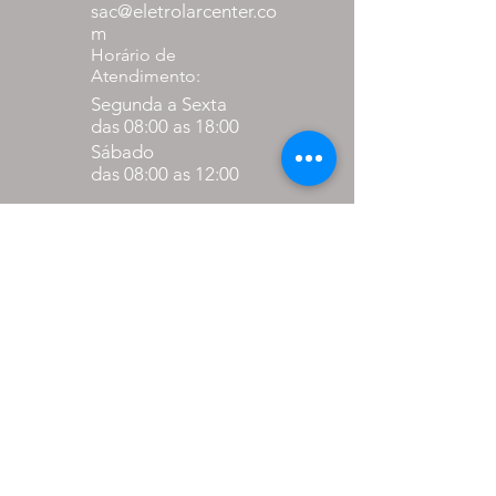
sac@eletrolarcenter.co
m
Horário de
Atendimento:
Segunda a Sexta
das 08:00 as 18:00
Sábado
das 08:00 as 12:00
Formas de
pagamento
até 27% de desconto para
pagamento via pix
em até 10x sem juros nos
cartões.
PARCEIROS