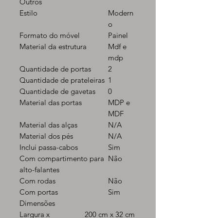
Outros
Estilo
Modern
o
Formato do móvel
Painel
Material da estrutura
Mdf e
mdp
Quantidade de portas
2
Quantidade de prateleiras
1
Quantidade de gavetas
0
Material das portas
MDP e
MDF
Material das alças
N/A
Material dos pés
N/A
Inclui passa-cabos
Sim
Com compartimento para
Não
alto-falantes
Com rodas
Não
Com portas
Sim
Dimensões
Largura x
200 cm x 32 cm