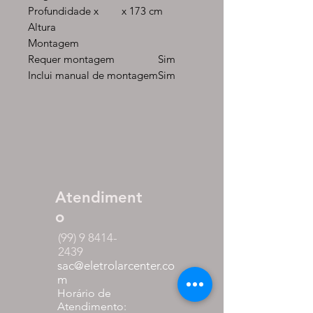
Profundidade x
x 173 cm
Altura
Montagem
Requer montagem
Sim
Inclui manual de montagem
Sim
Atendiment
o
(99) 9 8414-
2439
sac@eletrolarcenter.co
m
Horário de
Atendimento: