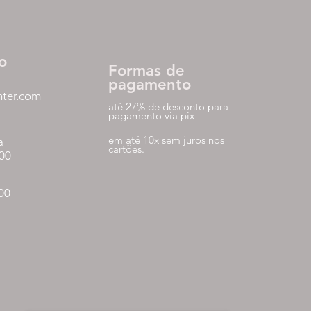
o
Formas de
pagamento
nter.com
até 27% de desconto para
pagamento via pix
em até 10x sem juros nos
a
cartões.
:00
:00