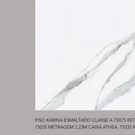
PISO KARINA ESMALTADO CLASSE A 75X75 RE
75035 METRAGEM 2.23M CAIXA ATHEA. 75035 