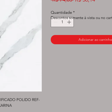
normal
promoc
Quantidade
*
Descontos somente à vista ou no car
Adicionar ao carrinho
TIFICADO POLIDO REF-
KARINA