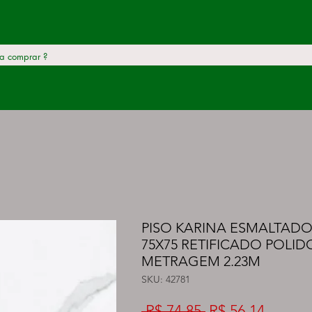
PISO KARINA ESMALTADO
75X75 RETIFICADO POLIDO
METRAGEM 2.23M
SKU: 42781
Preço
Preço
 R$ 74,85 
R$ 56,14