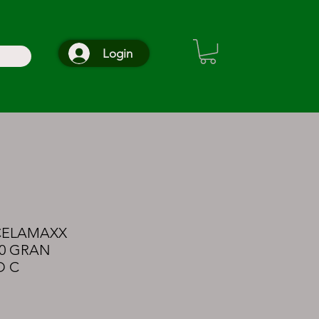
Login
CELAMAXX
80 GRAN
O C