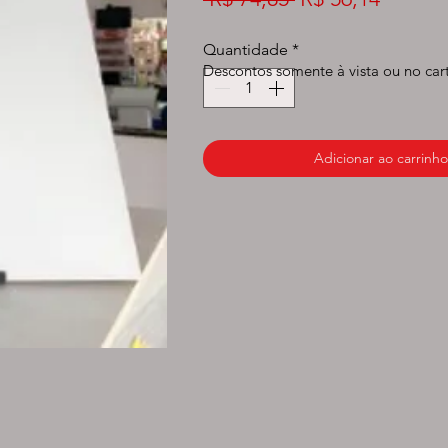
normal
promoc
Quantidade
*
Descontos somente à vista ou no car
Adicionar ao carrinho