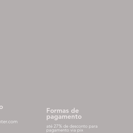
o
Formas de
pagamento
nter.com
até 27% de desconto para
pagamento via pix