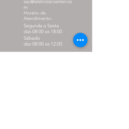
sac@eletrolarcenter.co
m
Horário de
Atendimento:
Segunda a Sexta
das 08:00 as 18:00
Sábado
das 08:00 as 12:00
Formas de
pagamento
até 27% de desconto para
pagamento via pix
em até 10x sem juros nos
cartões.
PARCEIROS