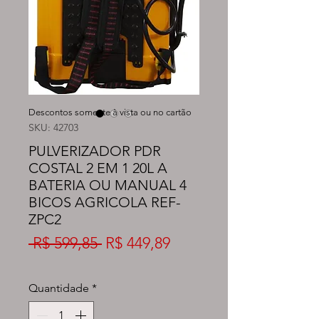
Descontos somente à vista ou no cartão
SKU: 42703
PULVERIZADOR PDR
COSTAL 2 EM 1 20L A
BATERIA OU MANUAL 4
BICOS AGRICOLA REF-
ZPC2
Preço
Preço
 R$ 599,85 
R$ 449,89
normal
promocional
Quantidade
*