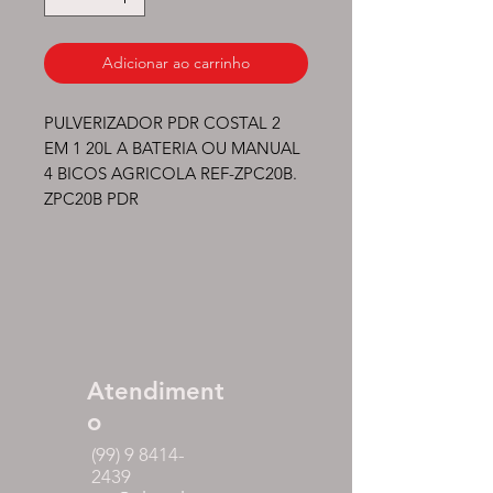
Adicionar ao carrinho
PULVERIZADOR PDR COSTAL 2 
EM 1 20L A BATERIA OU MANUAL 
4 BICOS AGRICOLA REF-ZPC20B. 
ZPC20B PDR
Atendiment
o
(99) 9 8414-
2439