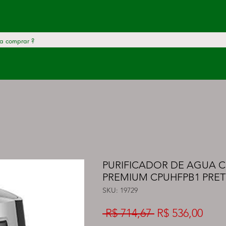
PURIFICADOR DE AGUA
PREMIUM CPUHFPB1 PRE
SKU: 19729
Preço
Preç
 R$ 714,67 
R$ 536,00