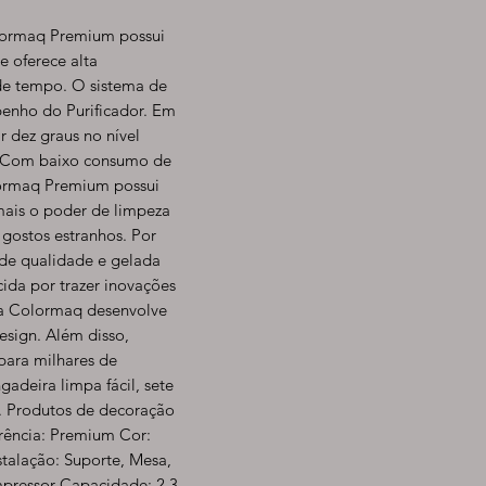
olormaq Premium possui
e oferece alta
de tempo. O sistema de
enho do Purificador. Em
 dez graus no nível
a. Com baixo consumo de
lormaq Premium possui
mais o poder de limpeza
 gostos estranhos. Por
, de qualidade e gelada
ida por trazer inovações
 a Colormaq desenvolve
esign. Além disso,
para milhares de
gadeira limpa fácil, sete
ão. Produtos de decoração
erência: Premium Cor:
talação: Suporte, Mesa,
mpressor Capacidade: 2,3