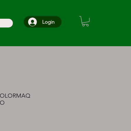
Login
 COLORMAQ
TO
o