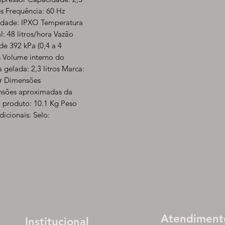
es Frequência: 60 Hz
idade: IPXO Temperatura
: 48 litros/hora Vazão
de 392 kPa (0,4 a 4
os Volume interno do
 gelada: 2,3 litros Marca:
r Dimensões
nsões aproximadas da
 produto: 10.1 Kg Peso
cionais: Selo:
Atendiment
Institucional