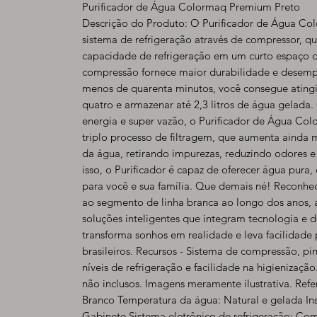
Purificador de Água Colormaq Premium Preto
Descrição do Produto: O Purificador de Água C
sistema de refrigeração através de compressor, qu
capacidade de refrigeração em um curto espaço 
compressão fornece maior durabilidade e desemp
menos de quarenta minutos, você consegue atingir
quatro e armazenar até 2,3 litros de água gelad
energia e super vazão, o Purificador de Água Co
triplo processo de filtragem, que aumenta ainda 
da água, retirando impurezas, reduzindo odores e
isso, o Purificador é capaz de oferecer água pura
para você e sua família. Que demais né! Reconhec
ao segmento de linha branca ao longo dos anos,
soluções inteligentes que integram tecnologia e d
transforma sonhos em realidade e leva facilidade 
brasileiros. Recursos - Sistema de compressão, pin
níveis de refrigeração e facilidade na higienizaç
não inclusos. Imagens meramente ilustrativa. Ref
Branco Temperatura da água: Natural e gelada Ins
Gabinete Sistema eletrônico de refrigeração: Co