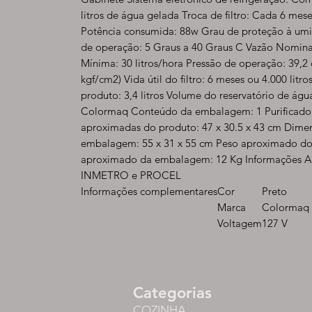
litros de água gelada Troca de filtro: Cada 6 mes
Potência consumida: 88w Grau de proteção à um
de operação: 5 Graus a 40 Graus C Vazão Nominal
Mínima: 30 litros/hora Pressão de operação: 39,2 
kgf/cm2) Vida útil do filtro: 6 meses ou 4.000 litr
produto: 3,4 litros Volume do reservatório de água
Colormaq Conteúdo da embalagem: 1 Purificado
aproximadas do produto: 47 x 30.5 x 43 cm Dime
embalagem: 55 x 31 x 55 cm Peso aproximado do
aproximado da embalagem: 12 Kg Informações Adi
INMETRO e PROCEL
Informações complementares
Cor
Preto
Marca
Colormaq
Voltagem
127 V
Categorias
COZINHA