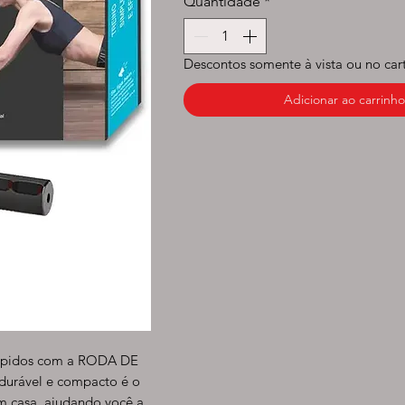
Quantidade
*
Descontos somente à vista ou no car
Adicionar ao carrinho
culpidos com a RODA DE
urável e compacto é o
m casa, ajudando você a