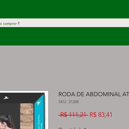
RODA DE ABDOMINAL ATR
SKU: 21268
Preço
Preço
 R$ 111,21 
R$ 83,41
normal
promo