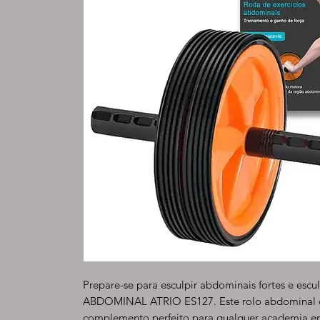
Prepare-se para esculpir abdominais fortes e es
ABDOMINAL ATRIO ES127. Este rolo abdominal d
complemento perfeito para qualquer academia e