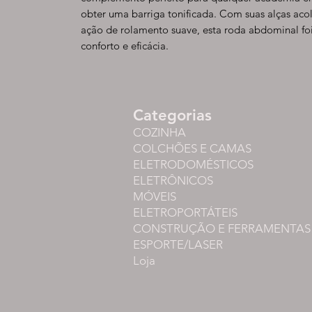
obter uma barriga tonificada. Com suas alças aco
ação de rolamento suave, esta roda abdominal f
conforto e eficácia.
Categorias
COZINHA
COLCHÕES E CAMAS
ELETRODOMÉSTICOS
ELETRÔNICOS
MÓVEIS
ELETROPORTÁTEIS
CONSTRUÇÃO E FERRAMENTAS
ESPORTE/LASER
Loja