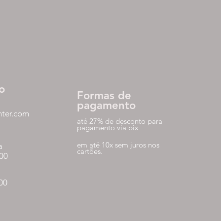
o
Formas de
pagamento
nter.com
até 27% de desconto para
pagamento via pix
em até 10x sem juros nos
a
cartões.
:00
:00