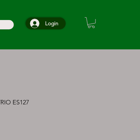
Login
IO ES127
cional