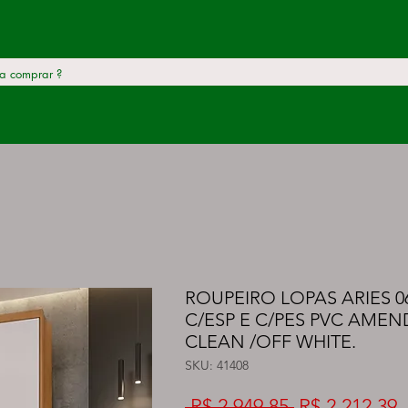
ROUPEIRO LOPAS ARIES 06
C/ESP E C/PES PVC AME
CLEAN /OFF WHITE.
SKU: 41408
Preço
P
 R$ 2.949,85 
R$ 2.212,39