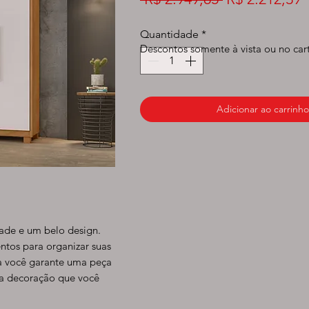
normal
p
Quantidade
*
Descontos somente à vista ou no car
Adicionar ao carrinho
ade e um belo design.
tos para organizar suas
ora você garante uma peça
 a decoração que você