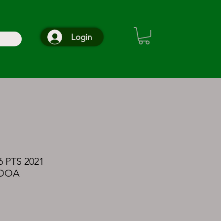
Login
 PTS 2021
NDOA
reço