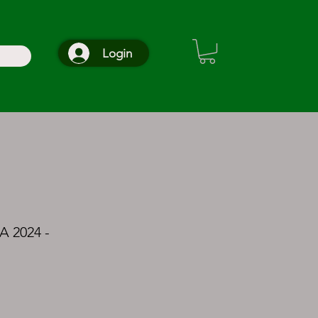
Login
 2024 -
o