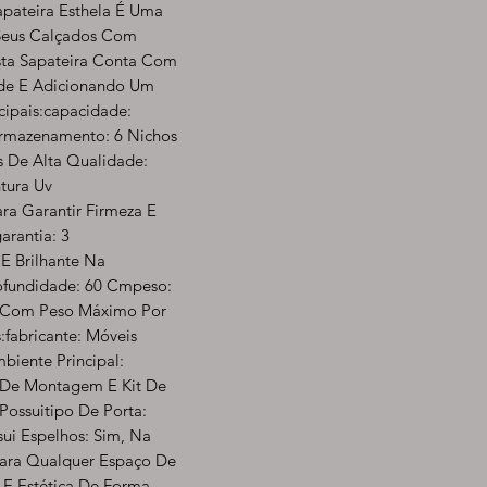
pateira Esthela É Uma
 Seus Calçados Com
sta Sapateira Conta Com
ade E Adicionando Um
cipais:capacidade:
Armazenamento: 6 Nichos
s De Alta Qualidade:
tura Uv
ara Garantir Firmeza E
arantia: 3
E Brilhante Na
ofundidade: 60 Cmpeso:
, Com Peso Máximo Por
fabricante: Móveis
iente Principal:
al De Montagem E Kit De
Possuitipo De Porta:
ui Espelhos: Sim, Na
 Para Qualquer Espaço De
E Estética De Forma