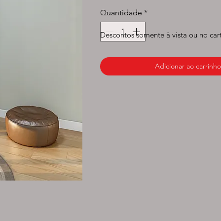
normal
prom
Quantidade
*
Descontos somente à vista ou no car
Adicionar ao carrinho