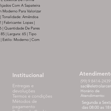
lçados Com A Sapateira
 Moderno Para Valorizar
 | Tonalidade: Amêndoa
 | Fabricante: Lopas |
 6 | Quantidade De Pares
85 | Largura: 65 | Tipo
m | Estilo: Moderno | Com
Atendiment
Institucional
(99) 9 8414-2439
Entregas e
sac@eletrolarce
devoluções
Horário de
Atendimento:
Termos e condições
Métodos de
Segunda a Sext
pagamento
das 08:00 as 18