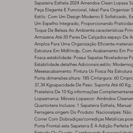
Sapateira Esthela 2024 Amendoa Clean Lopasa Sa
Peça Elegante E Funcional, Ideal Para Organizar
Estilo. Com Um Design Moderno E Sofisticado, E
Um Espelho Integrado, Proporcionando Praticid
Toque De Beleza Ao Ambiente.características Prin
Armazena Até 20 Pares De Calçados.espaço De 
Amplos Para Uma Organização Eficiente.materiai
Estrutura Em Mdf/mdp, Com Acabamento Em Pin
Fosca.estabilidade: Possui Sapatas Niveladoras P
Estabilidade.detalhes Adicionais:estilo: Modernog
Mesesacabamento: Pintura Uv Fosca Na Estrutura 
Porta.dimensões:altura: 185 Cmlargura: 60 Cmpr
37,34 Kgcapacidade De Peso: Suporta Até 60 Kg
Prateleira De 10 Kg.informações Complementares:
Lopasmarca: Móveis Lopascor: Amêndoa Cleanamb
Quartoitens Inclusos: 1 Sapateira Esthela, Manu
Ferragens.origem Do Produto: Nacionalpés: Não 
Correr Com Dobradiças/corrediças Metálicas.poss
Porta Frontal.esta Sapateira É A Adição Perfeita
Entrada Ou Quarto, Combinando Funcionalidade 