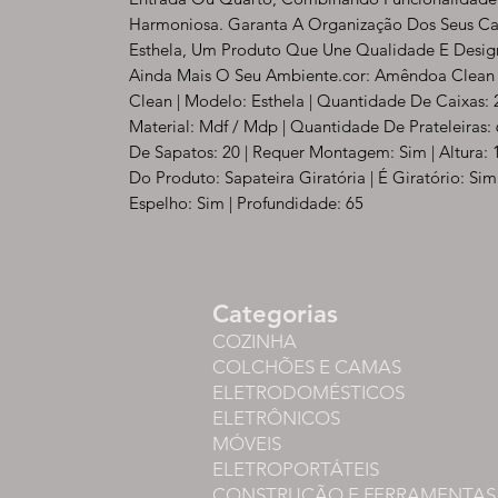
Harmoniosa. Garanta A Organização Dos Seus Ca
Esthela, Um Produto Que Une Qualidade E Design
Ainda Mais O Seu Ambiente.cor: Amêndoa Clean
Clean | Modelo: Esthela | Quantidade De Caixas: 2
Material: Mdf / Mdp | Quantidade De Prateleiras:
De Sapatos: 20 | Requer Montagem: Sim | Altura: 1
Do Produto: Sapateira Giratória | É Giratório: Si
Espelho: Sim | Profundidade: 65
Categorias
COZINHA
COLCHÕES E CAMAS
ELETRODOMÉSTICOS
ELETRÔNICOS
MÓVEIS
ELETROPORTÁTEIS
CONSTRUÇÃO E FERRAMENTAS