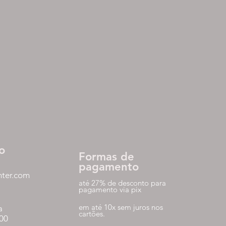
o
Formas de
pagamento
nter.com
até 27% de desconto para
pagamento via pix
em até 10x sem juros nos
a
cartões.
:00