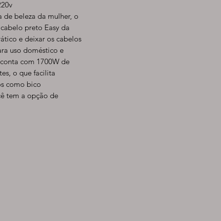
220v
na de beleza da mulher, o
cabelo preto Easy da
ático e deixar os cabelos
ra uso doméstico e
o, conta com 1700W de
es, o que facilita
os como bico
ocê tem a opção de