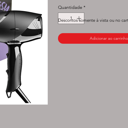
normal
prom
Quantidade
*
Descontos somente à vista ou no car
Adicionar ao carrinho