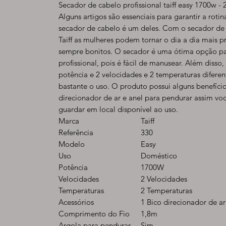
Secador de cabelo profissional taiff easy 1700w - 
Alguns artigos são essenciais para garantir a roti
secador de cabelo é um deles. Com o secador de 
Taiff as mulheres podem tornar o dia a dia mais pr
sempre bonitos. O secador é uma ótima opção pa
profissional, pois é fácil de manusear. Além diss
potência e 2 velocidades e 2 temperaturas diferent
bastante o uso. O produto possui alguns benefíci
direcionador de ar e anel para pendurar assim v
guardar em local disponível ao uso.
Marca
Taiff
Referência
330
Modelo
Easy
Uso
Doméstico
Potência
1700W
Velocidades
2 Velocidades
Temperaturas
2 Temperaturas
Acessórios
1 Bico direcionador de ar
Comprimento do Fio
1,8m
Argola para pendurar
Sim