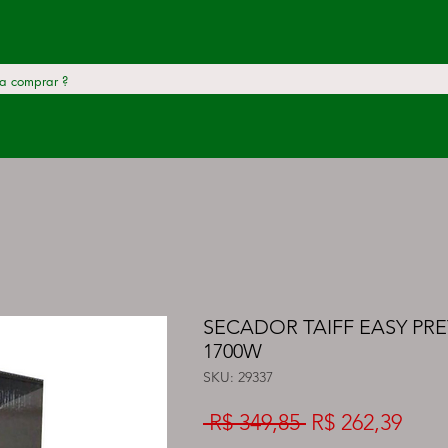
SECADOR TAIFF EASY PRE
1700W
SKU: 29337
Preço
Preç
 R$ 349,85 
R$ 262,39