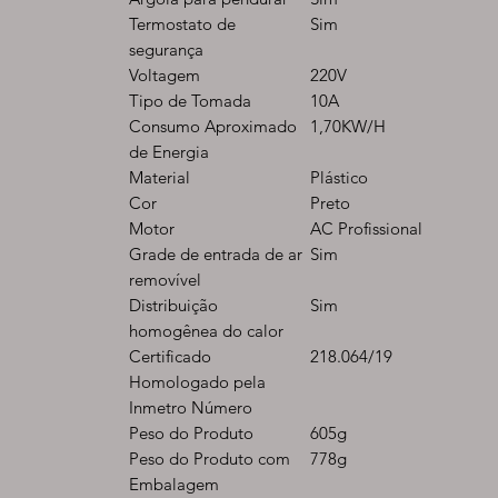
Termostato de
Sim
segurança
Voltagem
220V
Tipo de Tomada
10A
Consumo Aproximado
1,70KW/H
de Energia
Material
Plástico
Cor
Preto
Motor
AC Profissional
Grade de entrada de ar
Sim
removível
Distribuição
Sim
homogênea do calor
Certificado
218.064/19
Homologado pela
Inmetro Número
Peso do Produto
605g
Peso do Produto com
778g
Embalagem