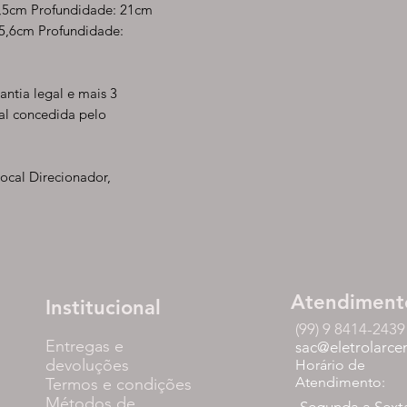
1,5cm Profundidade: 21cm
25,6cm Profundidade:
antia legal e mais 3
al concedida pelo
ocal Direcionador,
Atendiment
Institucional
(99) 9 8414-2439
Entregas e
sac@eletrolarce
devoluções
Horário de
Atendimento:
Termos e condições
Métodos de