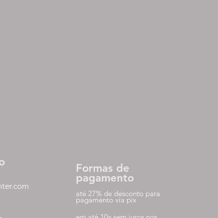
o
Formas de
pagamento
nter.com
até 27% de desconto para
pagamento via pix
em até 10x sem juros nos