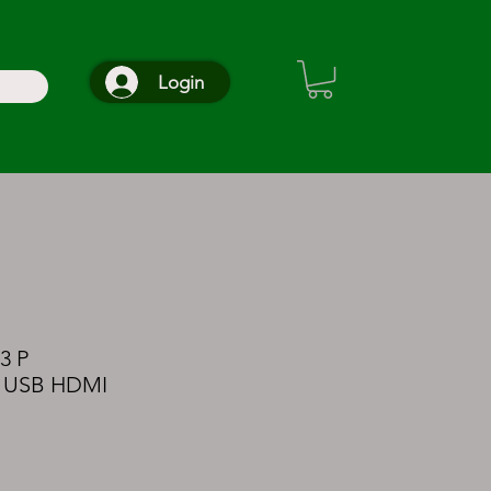
Login
3 P
D USB HDMI
reço