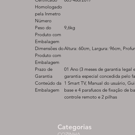
Homologado
pela Inmetro
Número
Peso do
9,6kg
Produto com
Embalagem
Dimensões do
Altura: 60cm, Largura: 96cm, Prof
Produto com
Embalagem
Prazo de
01 Ano (3 meses de garantia legal 
Garantia
garantia especial concedida pelo fa
Conteúdo da
1 Smart TV, Manual do usuário, Gui
Embalagem
base e 4 parafusos de fixação de ba
controle remoto e 2 pilhas
Categorias
COZINHA