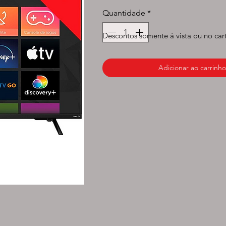
normal
p
Quantidade
*
Descontos somente à vista ou no car
Adicionar ao carrinho