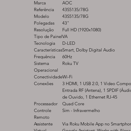
Marca
AOC
Referência
43S5135/78G
Modelo
43S5135/78G
Polegadas
43"
Resolução
Full HD (1920x1080)
Tipo de Painel
VA
Tecnologia
D-LED
Características
Smart, Dolby Digital Audio
Frequência
60Hz
Sistema
Roku TV
Operacional
Conectividade
Wi-Fi
Conexões
3 HDMI, 1 USB 2.0, 1 Video Compos
Entrada RF (Antena), 1 SPDIF (Áudi
de Ouvido, 1 Ethernet RJ-45
Processador
Quad Core
Controle
Sim - Infravermelho
Remoto
Assistente
Via Roku Mobile App no Smartpho
Virtual
Google Assistant, Works with Alexa