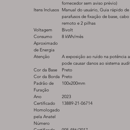
fornecedor sem aviso prévio)
Itens Inclusos
Manual do usuário, Guia rápido de 
parafusos de fixação de base, cabo 
remoto e 2 pilhas
Voltagem
Bivolt
Consumo
8 kWh/mês
Aproximado
de Energia
Atenção
A exposição ao ruído na potência 
pode causar danos ao sistema audi
Cor da Base
Preto
Cor da Borda
Preto
Padrão de
100x200mm
Furação
Ano
2023
Certificado
13889-21-06714
Homologado
pela Anatel
Número
Certificado
005 486/2017