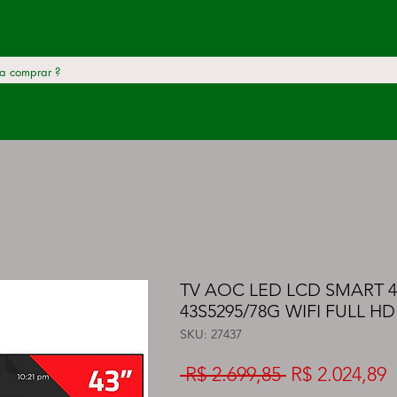
TV AOC LED LCD SMART 4
43S5295/78G WIFI FULL H
SKU: 27437
Preço
P
 R$ 2.699,85 
R$ 2.024,89