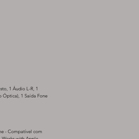
to, 1 Áudio L-R, 1
o Óptica), 1 Saída Fone
ne - Compatível com
, Works with Apple