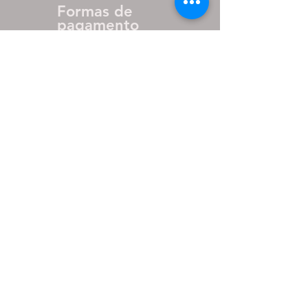
Formas de
pagamento
até 27% de desconto para
pagamento via pix
em até 10x sem juros nos
cartões.
PARCEIROS