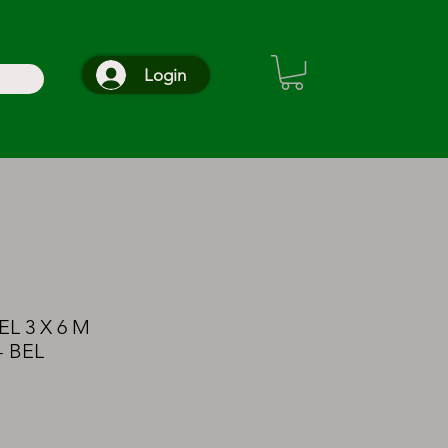
Login
 3 X 6 M
 BEL
reço