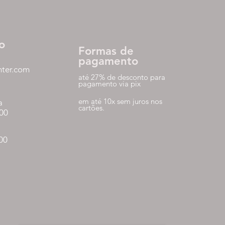
o
Formas de
pagamento
nter.com
até 27% de desconto para
pagamento via pix
em até 10x sem juros nos
a
cartões.
:00
:00