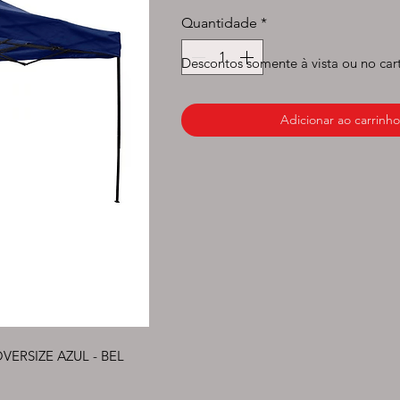
normal
p
Quantidade
*
Descontos somente à vista ou no car
Adicionar ao carrinho
RSIZE AZUL - BEL 