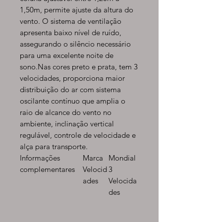
1,50m, permite ajuste da altura do
vento. O sistema de ventilação
apresenta baixo nível de ruído,
assegurando o silêncio necessário
para uma excelente noite de
sono.Nas cores preto e prata, tem 3
velocidades, proporciona maior
distribuição do ar com sistema
oscilante contínuo que amplia o
raio de alcance do vento no
ambiente, inclinação vertical
regulável, controle de velocidade e
alça para transporte.
Informações
Marca
Mondial
complementares
Velocid
3
ades
Velocida
des