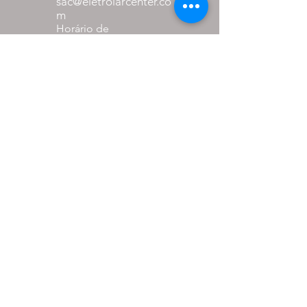
sac@eletrolarcenter.co
m
Horário de
Atendimento:
Segunda a Sexta
das 08:00 as 18:00
Sábado
das 08:00 as 12:00
Formas de
pagamento
até 27% de desconto para
pagamento via pix
em até 10x sem juros nos
cartões.
PARCEIROS