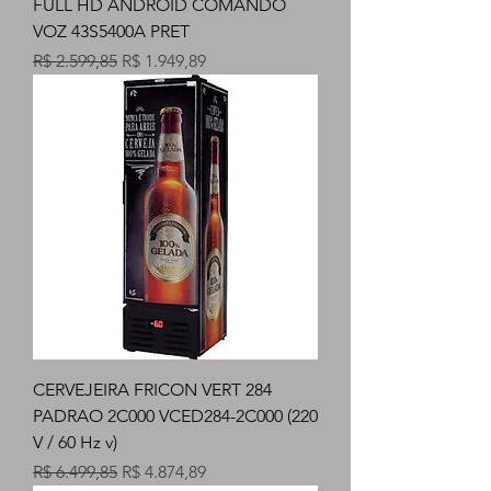
FULL HD ANDROID COMANDO
VOZ 43S5400A PRET
Preço normal
Preço promocional
R$ 2.599,85
R$ 1.949,89
CERVEJEIRA FRICON VERT 284
PADRAO 2C000 VCED284-2C000 (220
V / 60 Hz v)
Preço normal
Preço promocional
R$ 6.499,85
R$ 4.874,89