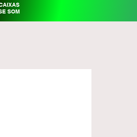
S
CAIXAS
SE SOM