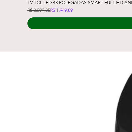
TV TCL LED 43 POLEGADAS SMART FULL HD A
Preço normal
Preço promocional
R$ 2.599,85
R$ 1.949,89